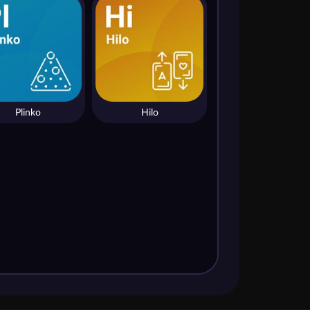
Plinko
Hilo