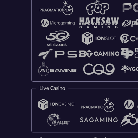
Live Casino