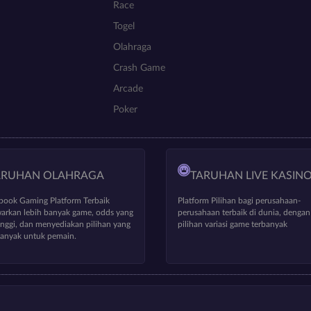
Race
Togel
Olahraga
Crash Game
Arcade
Poker
ARUHAN OLAHRAGA
TARUHAN LIVE KASIN
book Gaming Platform Terbaik
Platform Pilihan bagi perusahaan-
rkan lebih banyak game, odds yang
perusahaan terbaik di dunia, dengan
tinggi, dan menyediakan pilihan yang
pilihan variasi game terbanyak
banyak untuk pemain.