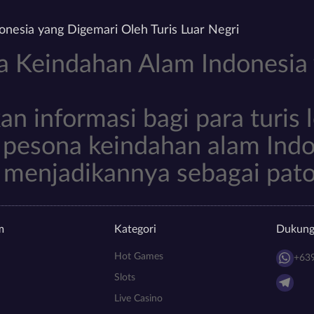
onesia yang Digemari Oleh Turis Luar Negri
na Keindahan Alam Indonesia
an informasi bagi para turis
pesona keindahan alam Indo
menjadikannya sebagai patok
m
Kategori
Dukung
Hot Games
+63
Slots
Live Casino