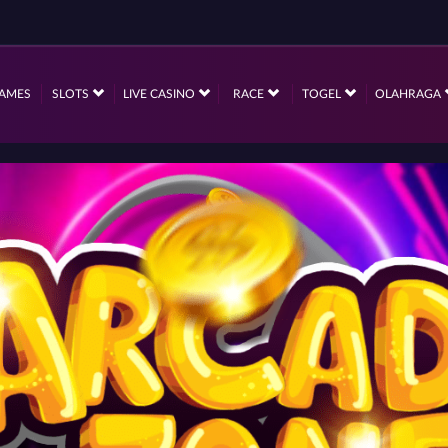
AMES
SLOTS
LIVE CASINO
RACE
TOGEL
OLAHRAGA