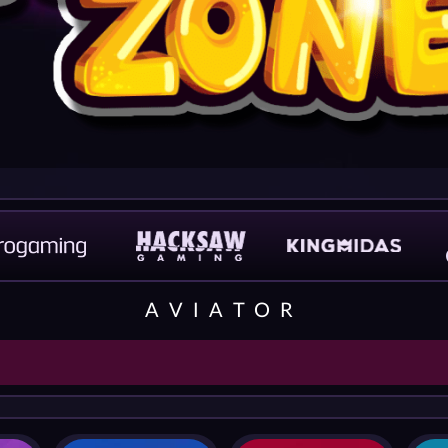
AVIATOR