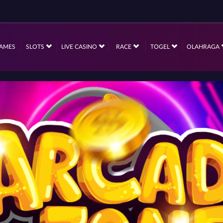
AMES
SLOTS
LIVE CASINO
RACE
TOGEL
OLAHRAGA