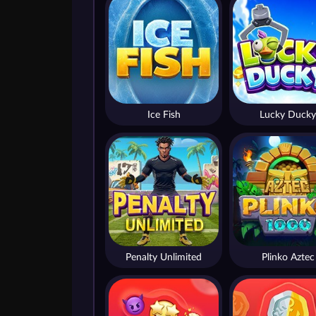
Ice Fish
Lucky Ducky
Penalty Unlimited
Plinko Aztec