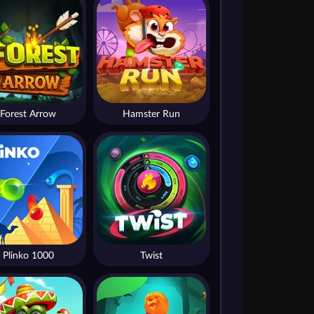
Forest Arrow
Hamster Run
Plinko 1000
Twist