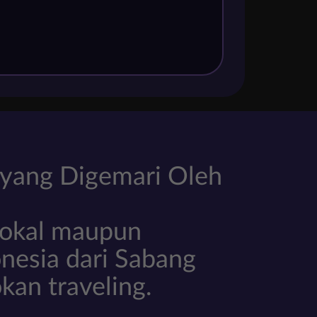
 yang Digemari Oleh
 lokal maupun
nesia dari Sabang
an traveling.