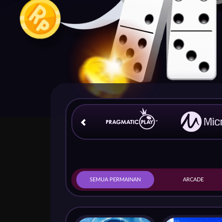
SEMUA PERMAINAN
ARCADE