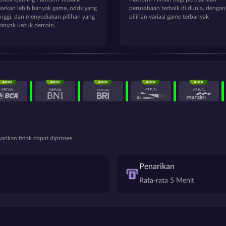
rkan lebih banyak game, odds yang
perusahaan terbaik di dunia, dengan
tinggi, dan menyediakan pilihan yang
pilihan variasi game terbanyak
banyak untuk pemain.
arikan tidak dapat diproses
Penarikan
Rata-rata 5 Menit