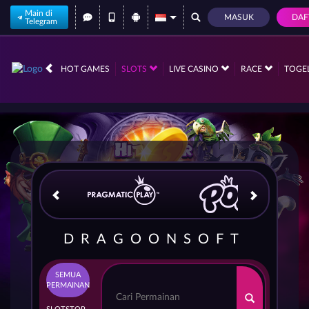
Main di
MASUK
DAF
Telegram
IDR
12,745,682,
HOT GAMES
SLOTS
LIVE CASINO
RACE
TOGE
DRAGOONSOFT
SEMUA
PERMAINAN