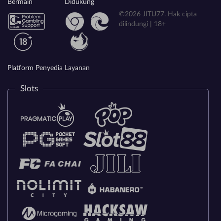
Bermain
Didukung
©2026 JITU77. Hak cipta
dilindungi | 18+
Platform Penyedia Layanan
Slots