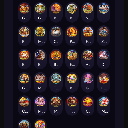
Greatest Circus
Golf
Buffalo Burst
Bust Treasury
Stone Hominid
Immortal Heroes
Roman
Maya King
Chicken Dinner
Phoenix
Fushen Coming
ZHAO YUN
Bonus Cat
Bengal Tiger
Rich Now
Egypt Dynasty
Arab
Dracula
Golden Eye
Muay Thai
Tiger Lord
Booming Gems
Get High
Chef Lady
Ore Power
More Beauties
Monkey King
T-Rex
Coin Rat
Midas Touch