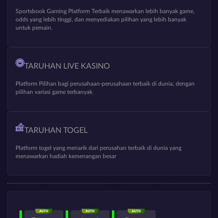
Sportsbook Gaming Platform Terbaik menawarkan lebih banyak game,
odds yang lebih tinggi, dan menyediakan pilihan yang lebih banyak
untuk pemain.
TARUHAN LIVE KASINO
Platform Pilihan bagi perusahaan-perusahaan terbaik di dunia, dengan
pilihan variasi game terbanyak
TARUHAN TOGEL
Platform togel yang menarik dari perusahan terbaik di dunia yang
menawarkan hadiah kemenangan besar