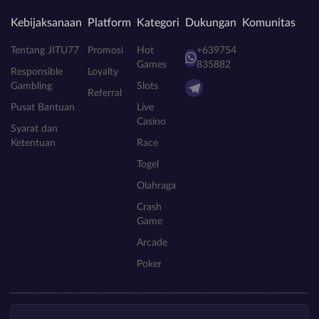
Kebijaksanaan
Platform
Kategori
Dukungan
Komunitas
Tentang JITU77
Promosi
Hot
+639754
Games
835882
Responsible
Loyalty
Gambling
Slots
Referral
Pusat Bantuan
Live
Casino
Syarat dan
Ketentuan
Race
Togel
Olahraga
Crash
Game
Arcade
Poker