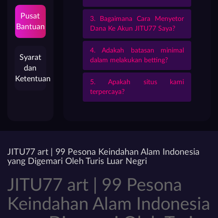
Pusat
3. Bagaimana Cara Menyetor
Bantuan
Dana Ke Akun JITU77 Saya?
4. Adakah batasan minimal
Syarat
dalam melakukan betting?
dan
Ketentuan
5. Apakah situs kami
terpercaya?
JITU77 art | 99 Pesona Keindahan Alam Indonesia
yang Digemari Oleh Turis Luar Negri
JITU77 art | 99 Pesona
Keindahan Alam Indonesia