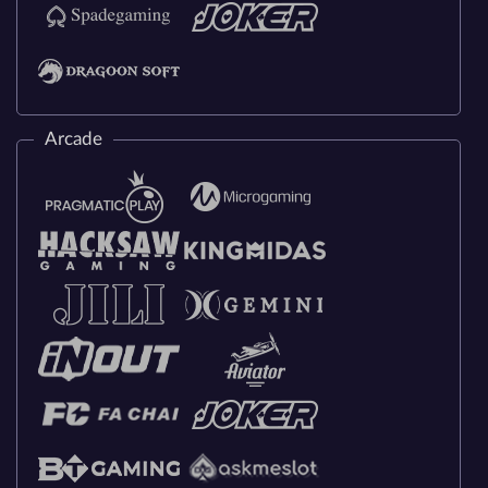
Arcade