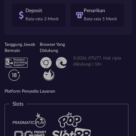
Deposit
Penarikan
Rata-rata 3 Menit
Rata-rata 5 Menit
Tanggung Jawab
Browser Yang
Bermain
Didukung
©2026 JITU77. Hak cipta
dilindungi | 18+
Platform Penyedia Layanan
Slots