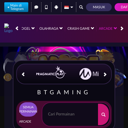
Main di
MASUK
DAF
Telegram
RACE
TOGEL
OLAHRAGA
CRASH GAME
ARCADE
PO
BTGAMING
SEMUA
PERMAINAN
ARCADE