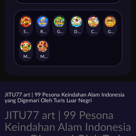
5PK
Rocket Crash
Goblin Treasure
Duck River
Christmas Mines
GOLDEN BASIN
Monkey Thunderbolt
Monkey King
JITU77 art | 99 Pesona Keindahan Alam Indonesia
yang Digemari Oleh Turis Luar Negri
JITU77 art | 99 Pesona
Keindahan Alam Indonesia