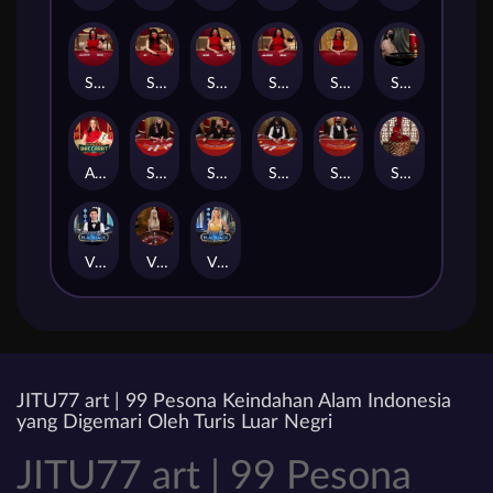
Speed_Baccarat_O
Speed_Baccarat_P
Speed_Baccarat_Q
Speed_Baccarat_R
Speed_Baccarat_S
Speed_Roulette
Always 9 Baccarat
Speed_VIP_Blackjack_A
Speed_VIP_Blackjack_B
Speed_VIP_Blackjack_C
Speed_VIP_Blackjack_D
Super_Sic_Bo
VIP Always 6 Blackjack 2
VIP_Roulette
VIP Always 6 Blackjack 3
JITU77 art | 99 Pesona Keindahan Alam Indonesia
yang Digemari Oleh Turis Luar Negri
JITU77 art | 99 Pesona