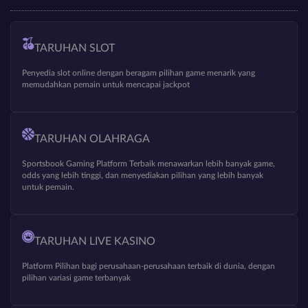
TARUHAN SLOT
Penyedia slot online dengan beragam pilihan game menarik yang
memudahkan pemain untuk mencapai jackpot
TARUHAN OLAHRAGA
Sportsbook Gaming Platform Terbaik menawarkan lebih banyak game,
odds yang lebih tinggi, dan menyediakan pilihan yang lebih banyak
untuk pemain.
TARUHAN LIVE KASINO
Platform Pilihan bagi perusahaan-perusahaan terbaik di dunia, dengan
pilihan variasi game terbanyak