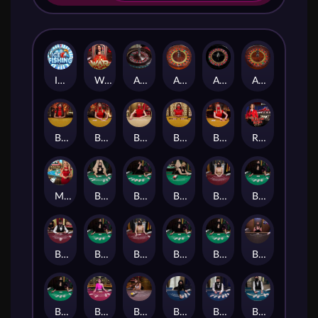
Ice Fishing
WAR
American_Roulette
Auto_Roulette
Auto_Roulette_La_Partage
Auto_Roulette_VIP
Baccarat_A
Baccarat_B
Baccarat_C
Baccarat_Control_Squeeze
Baccarat_Squeeze
Red Baron RNG
MONOPOLY Roll'em
Blackjack_B
Blackjack_C
Blackjack_D
Blackjack_Diamond_VIP
Blackjack_E
Blackjack_Fortune_VIP
Blackjack_G
Blackjack_Grand_VIP
Blackjack_H
Blackjack_I
Blackjack_Infinite
Blackjack_J
Blackjack_Party
Blackjack_Platinum_VIP
Blackjack_Silver_1
Blackjack_Silver_2
Blackjack_Silver_3