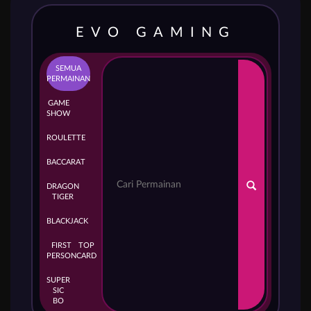
EVO GAMING
SEMUA
PERMAINAN
GAME
SHOW
ROULETTE
BACCARAT
DRAGON
TIGER
BLACKJACK
FIRST
TOP
PERSON
CARD
SUPER
SIC
BO