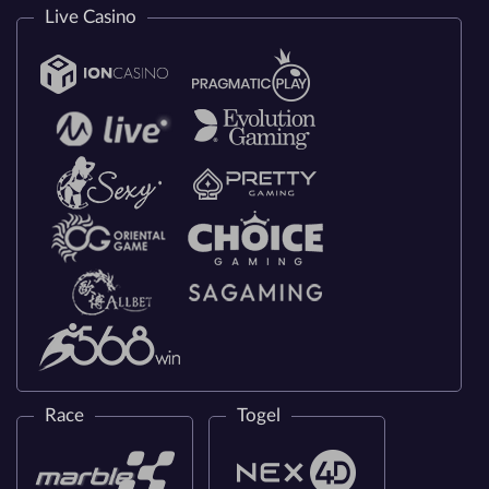
Live Casino
Race
Togel