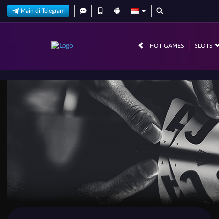
Main di Telegram
HOT GAMES
SLOTS