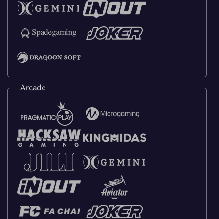
Arcade