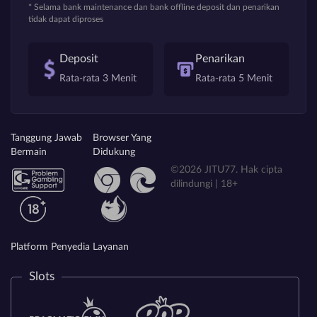
* Selama bank maintenance dan bank offline deposit dan penarikan
tidak dapat diproses
Deposit
Penarikan
Rata-rata 3 Menit
Rata-rata 5 Menit
Tanggung Jawab
Browser Yang
Bermain
Didukung
©2026 JITU77. Hak cipta
dilindungi | 18+
Platform Penyedia Layanan
Slots