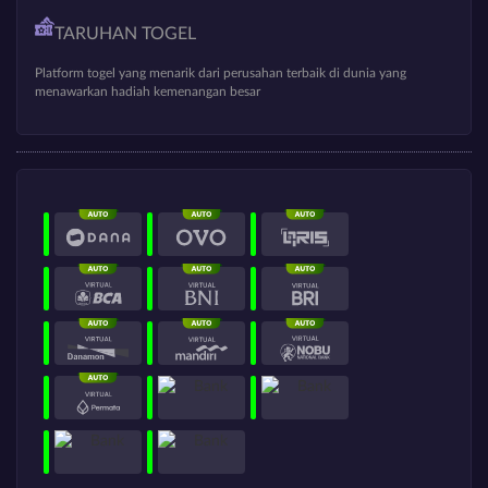
TARUHAN TOGEL
Platform togel yang menarik dari perusahan terbaik di dunia yang
menawarkan hadiah kemenangan besar