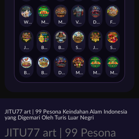
Wild & Gods
MultiHot5
Mad Slot
Vampires
Dracula's Fortune
Farm's Fortune
Jungle Sisters Deluxe
Burning Ice
Book of Futuria
Safari Simba
Jungle Sisters
Samurai
Book Of Bonanza
Boka Jamba 10
Dracula's Fortune Halloween Edition
Mariachi Coins
Multi Hot 5 Wild
Multi Hot Wild Ways
JITU77 art | 99 Pesona Keindahan Alam Indonesia
yang Digemari Oleh Turis Luar Negri
JITU77 art | 99 Pesona