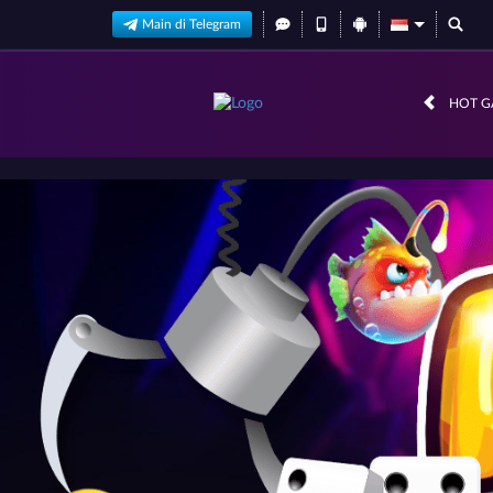
Main di Telegram
HOT G