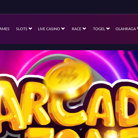
AMES
SLOTS
LIVE CASINO
RACE
TOGEL
OLAHRAGA