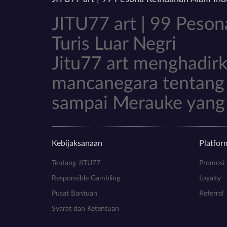
JITU77 art | 99 Peso
Turis Luar Negri
Jitu77 art menghadirk
mancanegara tentang 
sampai Merauke yang 
Kebijaksanaan
Platfor
Tentang JITU77
Promosi
Responsible Gambling
Loyalty
Pusat Bantuan
Referral
Syarat dan Ketentuan