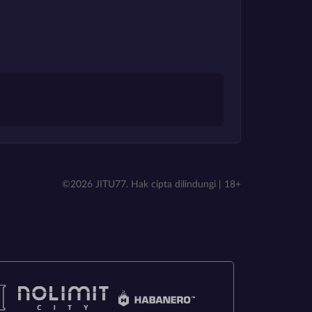
©2026 JITU77. Hak cipta dilindungi | 18+