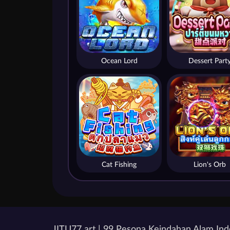
Ocean Lord
Dessert Part
Cat Fishing
Lion's Orb
JITU77 art | 99 Pesona Keindahan Alam Ind