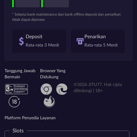
* Selama bank maintenance dan bank offline deposit dan penarikan
tidak dapat diproses
Deposit
Penarikan
Rata-rata 3 Menit
Rata-rata 5 Menit
Tanggung Jawab
Browser Yang
Bermain
Didukung
©2026 JITU77. Hak cipta
dilindungi | 18+
Platform Penyedia Layanan
Slots