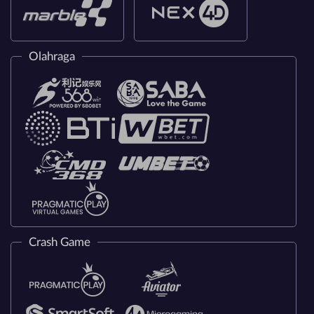
Olahraga
Crash Game