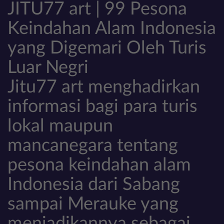
JITU77 art | 99 Pesona
Keindahan Alam Indonesia
yang Digemari Oleh Turis
Luar Negri
Jitu77 art menghadirkan
informasi bagi para turis
lokal maupun
mancanegara tentang
pesona keindahan alam
Indonesia dari Sabang
sampai Merauke yang
menjadikannya sebagai