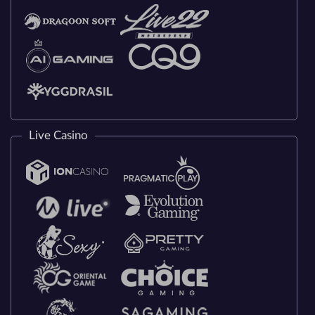
Live Casino