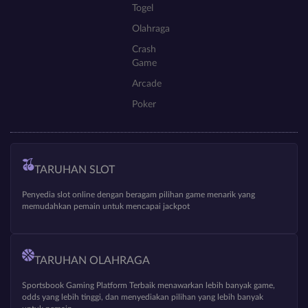
Togel
Olahraga
Crash
Game
Arcade
Poker
TARUHAN SLOT
Penyedia slot online dengan beragam pilihan game menarik yang
memudahkan pemain untuk mencapai jackpot
TARUHAN OLAHRAGA
Sportsbook Gaming Platform Terbaik menawarkan lebih banyak game,
odds yang lebih tinggi, dan menyediakan pilihan yang lebih banyak