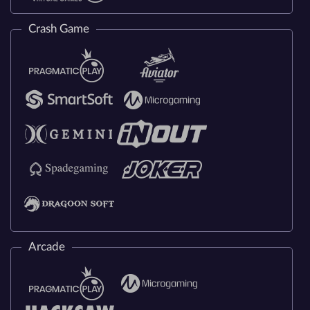
Crash Game
Arcade