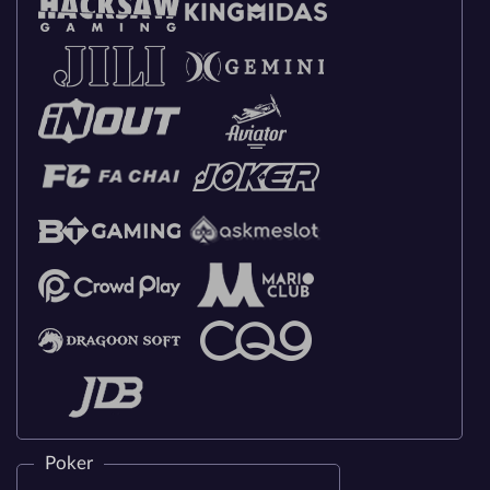
Poker