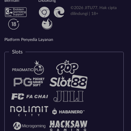
Bermain
Didukung
©2026 JITU77. Hak cipta
dilindungi | 18+
Platform Penyedia Layanan
Slots