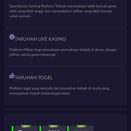
Sportsbook Gaming Platform Terbaik menawarkan lebih banyak game,
odds yang lebih tinggi, dan menyediakan pilihan yang lebih banyak
untuk pemain.
TARUHAN LIVE KASINO
Platform Pilihan bagi perusahaan-perusahaan terbaik di dunia, dengan
pilihan variasi game terbanyak
TARUHAN TOGEL
Platform togel yang menarik dari perusahan terbaik di dunia yang
menawarkan hadiah kemenangan besar