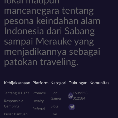
lokal maupun
mancanegara tentang
pesona keindahan alam
Indonesia dari Sabang
sampai Merauke yang
menjadikannya sebagai
patokan traveling.
Kebijaksanaan
Platform
Kategori
Dukungan
Komunitas
Tentang JITU77
Promosi
Hot
+639553
Games
012184
Responsible
Loyalty
Gambling
Slots
Referral
Pusat Bantuan
Live